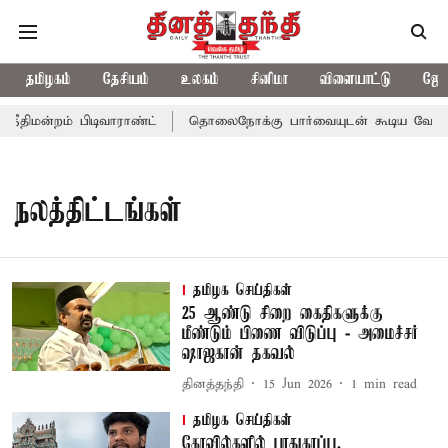
தமிழகம்
தேசியம்
உலகம்
சினிமா
விளையாட்டு
ஜோத
திமன்றம் பிடிவாராண்ட்
தொலைநோக்கு பார்வையுடன் கூடிய வேளாண் 
நலத்திட்டங்கள்
தமிழக செய்திகள்
25 ஆண்டு சிறை கைதிகளுக்கு
மீண்டும் பிணை விடுப்பு - அமைச்சர்
ஷாஜகான் தகவல்
தினத்தந்தி
15 Jun 2026
1
min read
தமிழக செய்திகள்
கோவில்களில் பாதுகாப்பு,