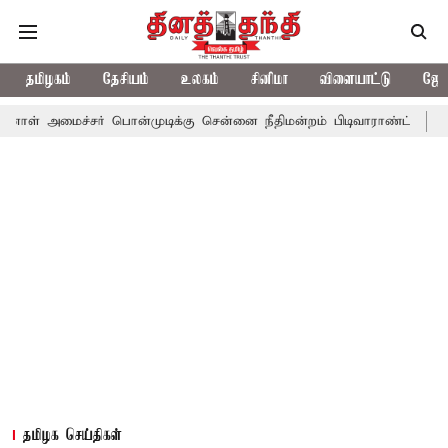
தமிழகம்
தேசியம்
உலகம்
சினிமா
விளையாட்டு
ஜோத
்சர் பொன்முடிக்கு சென்னை நீதிமன்றம் பிடிவாராண்ட்
தொலைநோக்கு
தமிழக செய்திகள்