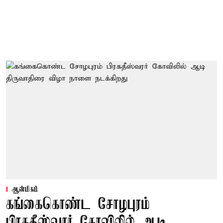
ஆன்மிகம்
கங்கைகொண்ட சோழபுரம்
பிரகதீஸ்வரர் கோவிலில் ஆடி