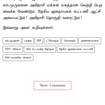
எல்.முருகனை அவிநாசி மக்கள் மகத்தான வெற்றி பெற
வைக்க வேண்டும். தேசிய ஜனநாயகக் கூட்டணி ஆட்சி
அமையட்டும்! அவிநாசி தொகுதி வளரட்டும்!
இவ்வாறு அவர் கூறியுள்ளார்.
எல்.முருகன்
பாஜக
BJP
L.Murugan
Annamalai
அண்ணாமலை
NDA Alliance
2026 சட்டமன்ற தேர்தல்
தேசிய ஜனநாயகக் கூட்டணி
2026 assembly election
Show Comments