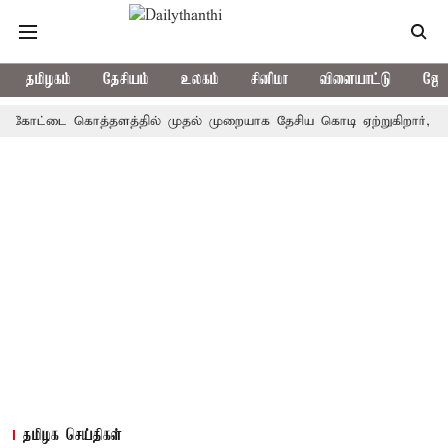
தமிழகம்
தேசியம்
உலகம்
சினிமா
விளையாட்டு
ஜோத
ட்டை கொத்தளத்தில் முதல் முறையாக தேசிய கொடி ஏற்றுகிறார், முதல்-அம
தமிழக செய்திகள்