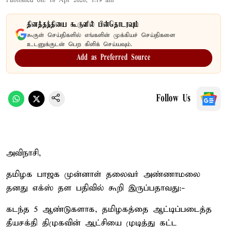
Published on
:
18 Apr 2026, 1:19 am
தினத்தந்தியை கூகுளில் பின்தொடரவும்
கூகுள் செய்திகளில் எங்களின் முக்கியச் செய்திகளை
உடனுக்குடன் பெற கிளிக் செய்யவும்.
Add as Preferred Source
Follow Us
அவிநாசி,
தமிழக பாஜக முன்னாள் தலைவர் அண்ணாமலை
தனது எக்ஸ் தள பதிவில் கூறி இருப்பதாவது:-
கடந்த 5 ஆண்டுகளாக, தமிழகத்தை ஆட்டிப்படைத்த
தீயசக்தி திமுகவின் ஆட்சியை முடித்து கட்ட