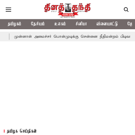
தமிழகம்
தேசியம்
உலகம்
சினிமா
விளையாட்டு
ஜோத
னாள் அமைச்சர் பொன்முடிக்கு சென்னை நீதிமன்றம் பிடிவாராண்ட்
தொ
தமிழக செய்திகள்