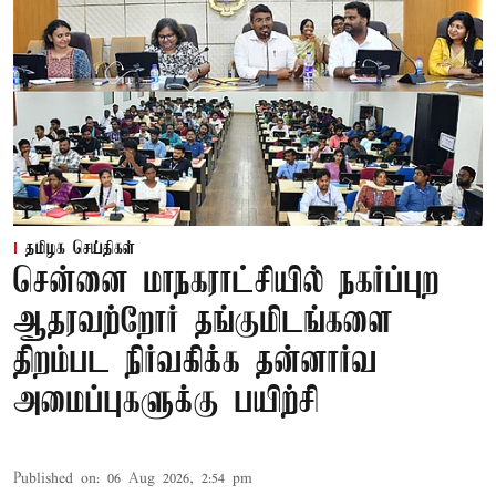
தமிழக செய்திகள்
சென்னை மாநகராட்சியில் நகர்ப்புற
ஆதரவற்றோர் தங்குமிடங்களை
திறம்பட நிர்வகிக்க தன்னார்வ
அமைப்புகளுக்கு பயிற்சி
Published on
:
06 Aug 2026, 2:54 pm