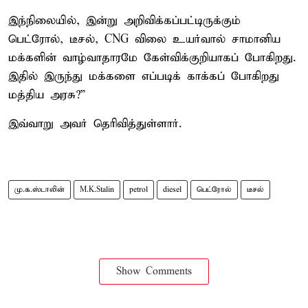
இந்நிலையில், இன்று அறிவிக்கப்பட்டிருக்கும்
பெட்ரோல், டீசல், CNG விலை உயர்வால் சாமானிய
மக்களின் வாழ்வாதாரமே கேள்விக்குறியாகப் போகிறது.
இதில் இருந்து மக்களை எப்படிக் காக்கப் போகிறது
மத்திய அரசு?”
இவ்வாறு அவர் தெரிவித்துள்ளார்.
மு.க.ஸ்டாலின்
M.K.Stalin
petrol
diesel
பெட்ரோல்
டீசல்
Show Comments