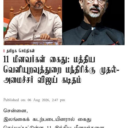
தமிழக செய்திகள்
11 மீனவர்கள் கைது: மத்திய
வெளியுறவுத்துறை மந்திரிக்கு முதல்-
அமைச்சர் விஜய் கடிதம்
Published on
:
06 Aug 2026, 2:47 pm
சென்னை,
இலங்கைக் கடற்படையினரால் கைது
செய்யப்பட்டுள்ள 11 இந்திய மீனவர்களை