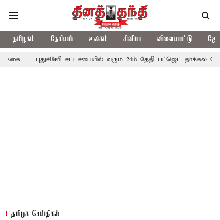
தமிழகம்
தேசியம்
உலகம்
சினிமா
விளையாட்டு
ஜோத
ுச்சேரி சட்டசபையில் வரும் 24ம் தேதி பட்ஜெட் தாக்கல் செய்கிறார் முதல்
தமிழக செய்திகள்