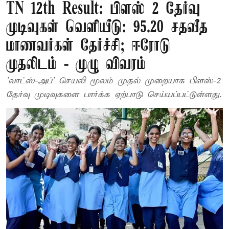
TN 12th Result: பிளஸ் 2 தேர்வு
முடிவுகள் வெளியீடு: 95.20 சதவீத
மாணவர்கள் தேர்ச்சி; ஈரோடு
முதலிடம் - முழு விவரம்
'வாட்ஸ்-அப்' செயலி மூலம் முதல் முறையாக பிளஸ்-2
தேர்வு முடிவுகளை பார்க்க ஏற்பாடு செய்யப்பட்டுள்ளது.