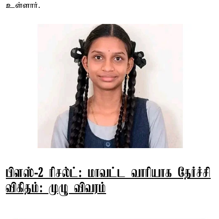
உள்ளார்.
பிளஸ்-2 ரிசல்ட்: மாவட்ட வாரியாக தேர்ச்சி
விகிதம்: முழு விவரம்