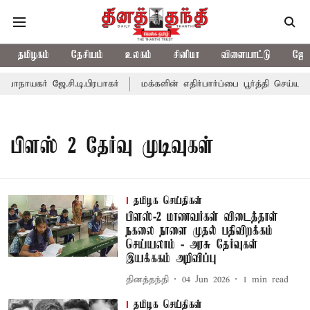
தமிழகம்
தேசியம்
உலகம்
சினிமா
விளையாட்டு
ஜோத
நாயகர் ஜே.சி.டி.பிரபாகர்
மக்களின் எதிர்பார்ப்பை பூர்த்தி செய்யாத
பிளஸ் 2 தேர்வு முடிவுகள்
தமிழக செய்திகள்
பிளஸ்-2 மாணவர்கள் விடைத்தாள்
நகலை நாளை முதல் பதிவிறக்கம்
செய்யலாம் - அரசு தேர்வுகள்
இயக்ககம் அறிவிப்பு
தினத்தந்தி
04 Jun 2026
1
min read
தமிழக செய்திகள்