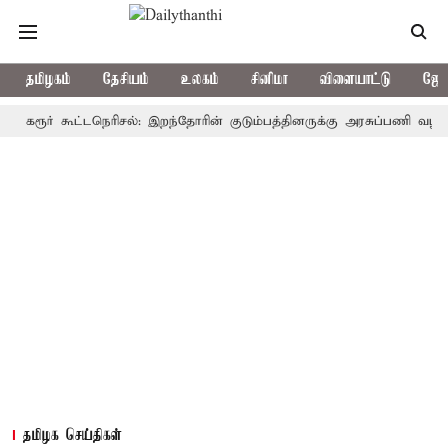
தமிழகம்
தேசியம்
உலகம்
சினிமா
விளையாட்டு
ஜோத
ர் கூட்டநெரிசல்: இறந்தோரின் குடும்பத்தினருக்கு அரசுப்பணி வழக்கு; வரும
தமிழக செய்திகள்