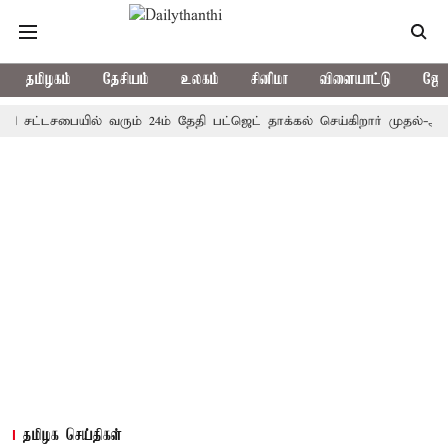
தமிழகம்
தேசியம்
உலகம்
சினிமா
விளையாட்டு
ஜோத
ட்டசபையில் வரும் 24ம் தேதி பட்ஜெட் தாக்கல் செய்கிறார் முதல்-அமைச்சர்
தமிழக செய்திகள்