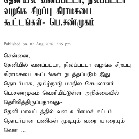
தேனியில் வனப்பட்டா, நிலப்பட்டா
வழங்க சிறப்பு கிராமசபை
கூட்டங்கள்- பெ.சண்முகம்
Published on
:
07 Aug 2026, 3:55 pm
சென்னை,
தேனியில் வனப்பட்டா, நிலப்பட்டா வழங்க சிறப்பு
கிராமசபை கூட்டங்கள் நடத்தப்படும் இது
தொடர்பாக, தமிழ்நாடு மாநில செயலாளர்
பெ.சண்முகம்
வெளியிட்டுள்ள அறிக்கையில்
தெரிவித்திருப்பதாவது:-
தேனி மாவட்டத்தில் வன உரிமைச் சட்டம்
தொடர்பான பணிகள் முடியும் வரை யாரையும்
வெள ...