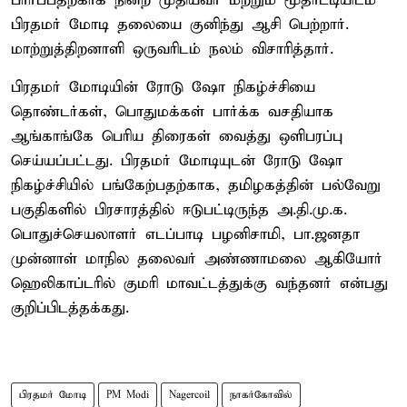
பார்ப்பதற்காக நின்ற முதியவர் மற்றும் மூதாட்டியிடம்
பிரதமர் மோடி தலையை குனிந்து ஆசி பெற்றார்.
மாற்றுத்திறனாளி ஒருவரிடம் நலம் விசாரித்தார்.
பிரதமர் மோடியின் ரோடு ஷோ நிகழ்ச்சியை
தொண்டர்கள், பொதுமக்கள் பார்க்க வசதியாக
ஆங்காங்கே பெரிய திரைகள் வைத்து ஒளிபரப்பு
செய்யப்பட்டது. பிரதமர் மோடியுடன் ரோடு ஷோ
நிகழ்ச்சியில் பங்கேற்பதற்காக, தமிழகத்தின் பல்வேறு
பகுதிகளில் பிரசாரத்தில் ஈடுபட்டிருந்த அ.தி.மு.க.
பொதுச்செயலாளர் எடப்பாடி பழனிசாமி, பா.ஜனதா
முன்னாள் மாநில தலைவர் அண்ணாமலை ஆகியோர்
ஹெலிகாப்டரில் குமரி மாவட்டத்துக்கு வந்தனர் என்பது
குறிப்பிடத்தக்கது.
பிரதமர் மோடி
PM Modi
Nagercoil
நாகர்கோவில்