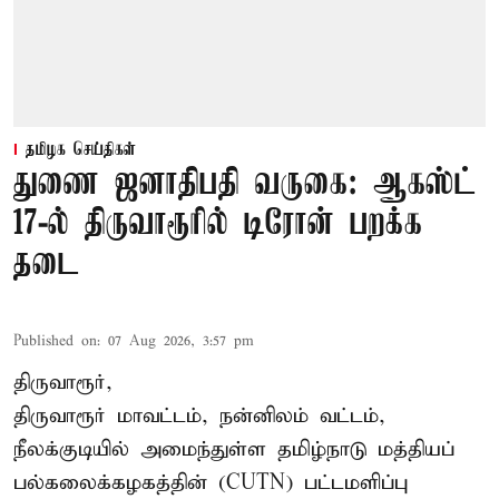
தமிழக செய்திகள்
துணை ஜனாதிபதி வருகை: ஆகஸ்ட்
17-ல் திருவாரூரில் டிரோன் பறக்க
தடை
Published on
:
07 Aug 2026, 3:57 pm
திருவாரூர்,
திருவாரூர் மாவட்டம், நன்னிலம் வட்டம்,
நீலக்குடியில் அமைந்துள்ள தமிழ்நாடு மத்தியப்
பல்கலைக்கழகத்தின் (CUTN) பட்டமளிப்பு