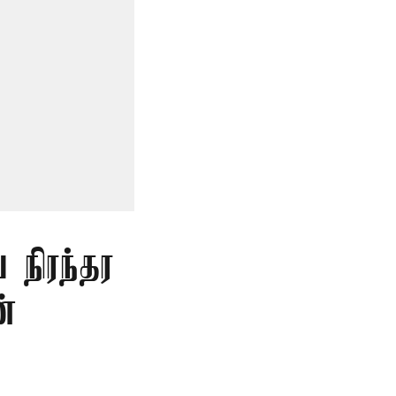
 நிரந்தர
்