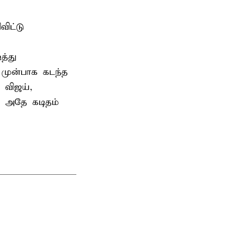
ிட்டு
த்து
 முன்பாக கடந்த
 விஜய்,
ு அதே கடிதம்