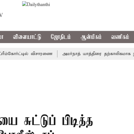
TV
மா
விளையாட்டு
ஜோதிடம்
ஆன்மிகம்
வணிகம்
்கோர்ட்டில் விசாரணை
அமர்நாத் யாத்திரை தற்காலிகமாக நிறுத்த
ியை சுட்டுப் பிடித்த