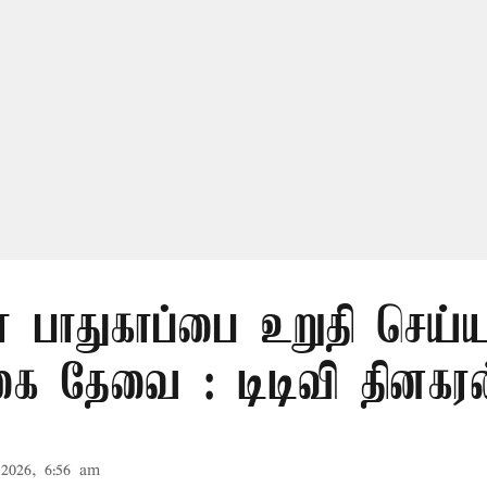
் பாதுகாப்பை உறுதி செய்ய
கை தேவை : டிடிவி தினகரன
2026, 6:56 am