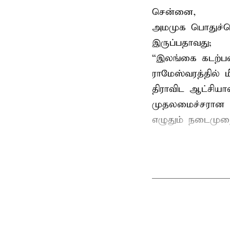
சென்னை,
அமமுக பொதுச்செய
இருப்பதாவது;
“இலங்கை கடற்பட
ராமேஸ்வரத்தில் 
திராவிட ஆட்சிய
முதலமைச்சரான ப
எழுதும் நடைமுற