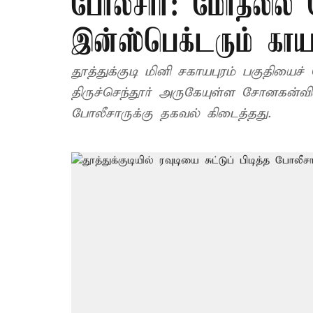
போலீசார்: மோதலில் 
இன்ஸ்பெக்டரும் காய
தூத்துக்குடி மினி சகாயபுரம் பகுதியைச் 
திருச்செந்தூர் அருகேயுள்ள சோனகன்விள
போலீசாருக்கு தகவல் கிடைத்தது.