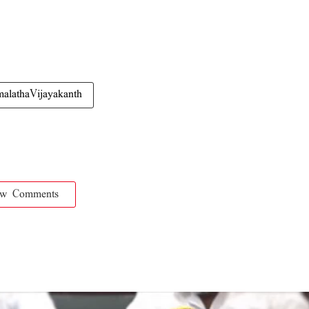
malathaVijayakanth
ow Comments