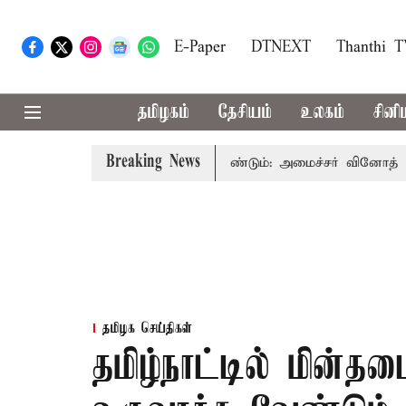
E-Paper
DTNEXT
Thanthi 
தமிழகம்
தேசியம்
உலகம்
சினி
Breaking News
பயன்பாட்டை தவிர்க்க வேண்டும்: அமைச்சர் வினோத்
5 ஆண்
தமிழக செய்திகள்
தமிழ்நாட்டில் மின