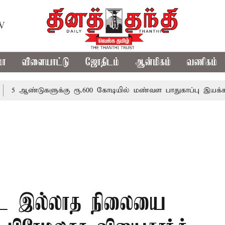
TV
மா
விளையாட்டு
ஜோதிடம்
ஆன்மிகம்
வணிகம்
டுகளுக்கு ரூ.600 கோடியில் மண்வள பாதுகாப்பு இயக்கம்
வி
்தடை இல்லாத நிலையை