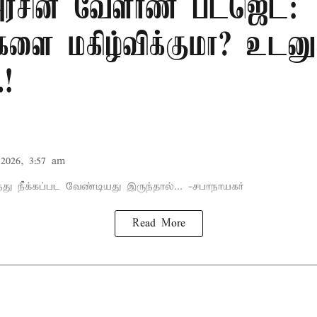
சின் வேளாண் பட்ஜெட்:
களை மகிழ்விக்குமா? உடனு
.!
2026, 3:57 am
்து நீக்கப்பட வேண்டியது இருந்தால்... -சபாநாயகர்
Read More