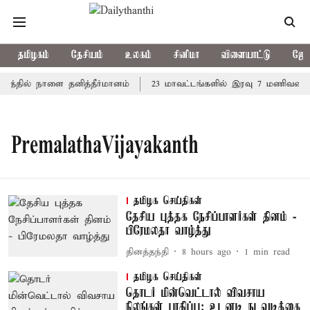
தமிழகம்
தேசியம்
உலகம்
சினிமா
விளையாட்டு
ஜோத
்றத்தில் நாளை தனித்தீர்மானம்
23 மாவட்டங்களில் இரவு 7 மணிவரை ம
PremalathaVijayakanth
தமிழக செய்திகள்
தேசிய புத்தக நேசிப்பாளர்கள் தினம் -
பிரேமலதா வாழ்த்து
தினத்தந்தி
8 hours ago
1
min read
தமிழக செய்திகள்
தொடர் மின்வெட்டால் விவசாய
நிலங்கள் பாதிப்பு: உடனடி நடவடிக்கை