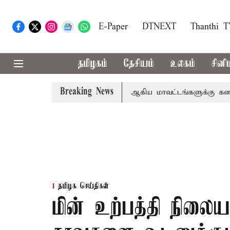
E-Paper
DTNEXT
Thanthi 
தமிழகம்
தேசியம்
உலகம்
சினி
Breaking News
ீதா
கோவை, தேனி,நீலகிரி ஆகிய மாவட்டங்களுக்கு கன மழை 
தமிழக செய்திகள்
மின் உற்பத்தி நிலைய