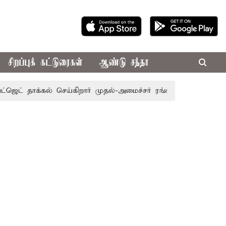
சிறப்புக் கட்டுரைகள்
ஆண்டு சந்தா
் தாக்கல் செய்கிறார் முதல்-அமைச்சர் ரங்கசாமி
எதிர்க்கட்ச