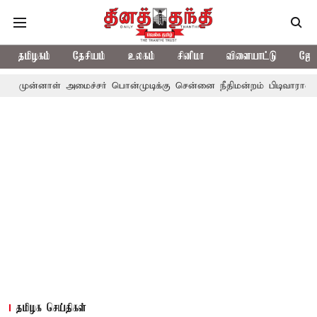
தமிழகம்
தேசியம்
உலகம்
சினிமா
விளையாட்டு
ஜோத
் அமைச்சர் பொன்முடிக்கு சென்னை நீதிமன்றம் பிடிவாராண்ட்
தொலைந
தமிழக செய்திகள்