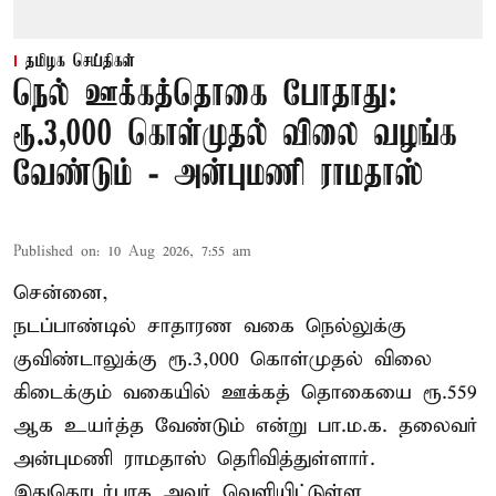
தமிழக செய்திகள்
நெல் ஊக்கத்தொகை போதாது:
ரூ.3,000 கொள்முதல் விலை வழங்க
வேண்டும் - அன்புமணி ராமதாஸ்
Published on
:
10 Aug 2026, 7:55 am
சென்னை,
நடப்பாண்டில் சாதாரண வகை நெல்லுக்கு
குவிண்டாலுக்கு ரூ.3,000 கொள்முதல் விலை
கிடைக்கும் வகையில் ஊக்கத் தொகையை ரூ.559
ஆக உயர்த்த வேண்டும் என்று பா.ம.க. தலைவர்
அன்புமணி ராமதாஸ் தெரிவித்துள்ளார்.
இதுதொடர்பாக அவர் வெளியிட்டுள்ள