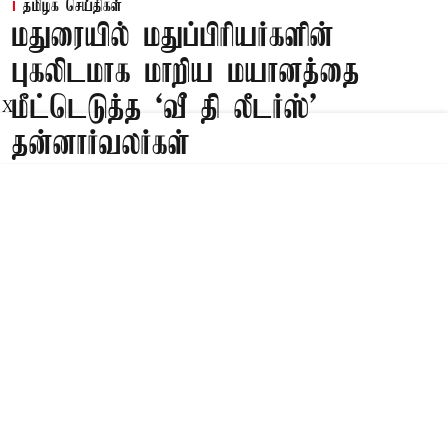
தமிழக செய்திகள்
மதுரையில் மதுப்பிரியர்களின்
புகலிடமாக மாறிய மயானத்தை
மீட்டெடுத்த ‘வீ தி லீடர்ஸ்’
X
தன்னார்வலர்கள்
Published on
:
10 Aug 2026, 7:12 am
மதுரை,
மதுரையில் மதுப்பிரியர்களின் புகலிடமாக மாறிய
மயானத்தை ‘வீ தி லீடர்ஸ்’ அமைப்பின்
தன்னார்வாலர்கள் மீட்டெடுத்தனர்.
Read More