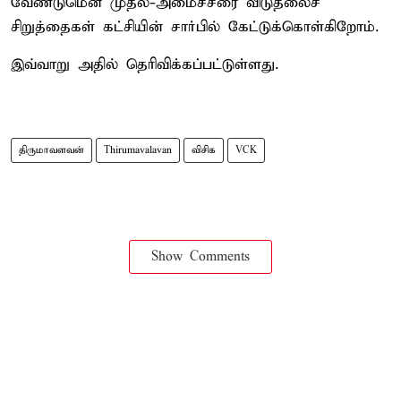
வேண்டுமென முதல்-அமைச்சரை விடுதலைச்
சிறுத்தைகள் கட்சியின் சார்பில் கேட்டுக்கொள்கிறோம்.
இவ்வாறு அதில் தெரிவிக்கப்பட்டுள்ளது.
திருமாவளவன்
Thirumavalavan
விசிக
VCK
Show Comments