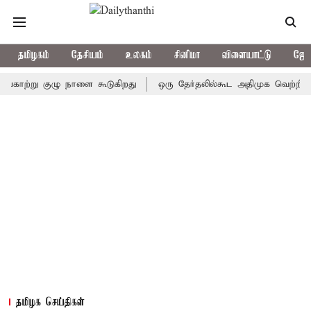
தமிழகம்
தேசியம்
உலகம்
சினிமா
விளையாட்டு
ஜோத
ற்று குழு நாளை கூடுகிறது
ஒரு தேர்தலில்கூட அதிமுக வெற்றிபெறவில்ல
தமிழக செய்திகள்