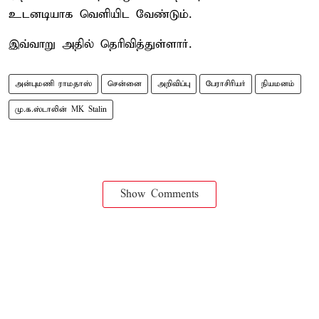
உடனடியாக வெளியிட வேண்டும்.
இவ்வாறு அதில் தெரிவித்துள்ளார்.
அன்புமணி ராமதாஸ்
சென்னை
அறிவிப்பு
பேராசிரியர்
நியமனம்
மு.க.ஸ்டாலின் MK Stalin
Show Comments