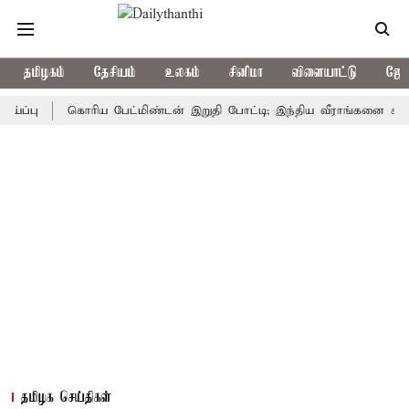
தமிழகம்
தேசியம்
உலகம்
சினிமா
விளையாட்டு
ஜோத
கொரிய பேட்மிண்டன் இறுதி போட்டி; இந்திய வீராங்கனை சாம்பியன் 
தமிழக செய்திகள்