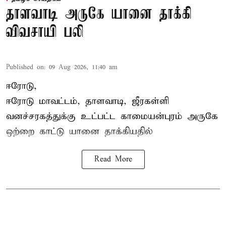
தாளவாடி அருகே யானை தாக்கி
விவசாயி பலி
Published on
:
09 Aug 2026, 11:40 am
ஈரோடு,
ஈரோடு மாவட்டம்,
தாளவாடி
, ஜீரகள்ளி
வனச்சரகத்துக்கு உட்பட்ட காமையன்புரம் அருகே
ஒற்றை காட்டு
யானை தாக்கி
யதில்
Read More