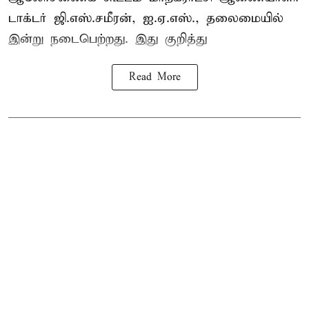
டாக்டர் ஜி.எஸ்.சமீரன், ஐ.ஏ.எஸ்., தலைமையில்
இன்று நடைபெற்றது. இது குறித்து
Read More