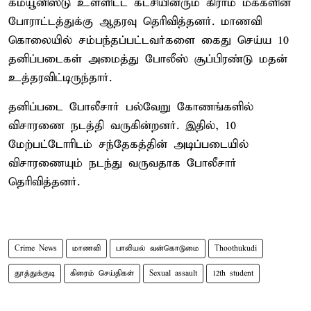
கம்யூனிஸ்டு உள்ளிட்ட கட்சியினரும் கிராம மக்களின்
போராட்டத்துக்கு ஆதரவு தெரிவித்தனர். மாணவி
கொலையில் சம்பந்தப்பட்டவர்களை கைது செய்ய 10
தனிப்படைகள் அமைத்து போலீஸ் சூப்பிரண்டு மதன்
உத்தரவிட்டிருந்தார்.
தனிப்படை போலீசார் பல்வேறு கோணங்களில்
விசாரணை நடத்தி வருகின்றனர். இதில், 10
மேற்பட்டோரிடம் சந்தேகத்தின் அடிப்படையில்
விசாரணையும் நடந்து வருவதாக போலீசார்
தெரிவித்தனர்.
Crime News
மாணவி
பாலியல் வன்கொடுமை
Thoothukudi
தூத்துக்குடி
கிரைம் செய்திகள்
Sexual assault
12th student