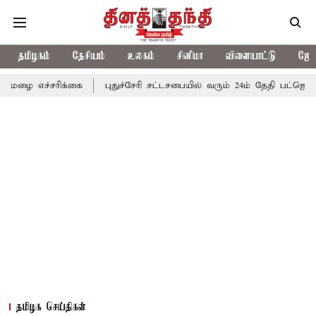
தமிழகம்
தேசியம்
உலகம்
சினிமா
விளையாட்டு
ஜோத
ரிக்கை
புதுச்சேரி சட்டசபையில் வரும் 24ம் தேதி பட்ஜெட் தாக்கல் செ
தமிழக செய்திகள்