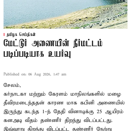
தமிழக செய்திகள்
மேட்டூர் அணையின் நீர்மட்டம்
படிப்படியாக உயர்வு
Published on
:
06 Aug 2026, 1:47 am
சேலம்,
கர்நாடகா மற்றும் கேரளம் மாநிலங்களில் மழை
தீவிரமடைந்ததன் காரண மாக கபினி அணையில்
இருந்து கடந்த 1-ந் தேதி வினாடிக்கு 25 ஆயிரம்
கனஅடி வீதம் தண்ணீர் திறந்து விடப்பட்டது.
இவ்வாறு திறந்து விடப்பட்ட தண்ணீர் நேற்று