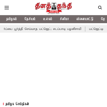
தமிழகம்
தேசியம்
உலகம்
சினிமா
விளையாட்டு
ஜோத
்த்தி செய்யாத பட்ஜெட்; எடப்பாடி பழனிசாமி
பட்ஜெட்டில் தவெக அரசின
தமிழக செய்திகள்