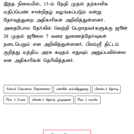
இந்த நிலையில், 13-ம் தேதி முதல் தற்காலிக
மதிப்பெண் சான்றிதழ் வழங்கப்படும் என்று
தேர்வுத்துறை அதிகாரிகள் அறிவித்துள்ளனர்.
அதைபோல தேர்வில் வெற்றி பெறாதவர்களுக்கு ஜூன்
28 முதல் ஜூலை 7 வரை துணைத்தேர்வுகள்
நடைபெறும் என அறிவித்துள்ளனர். பிஎம்ஸ்ரீ திட்டம்
குறித்து மத்திய அரசு கடிதம் எதுவும் அனுப்பவில்லை
என அதிகாரிகள் தெரிவித்தனர்.
School Education Department
பள்ளிக் கல்வித்துறை
பிளஸ்-2 தேர்வு
Plus 2 Exam
பிளஸ்-2 தேர்வு முடிவுகள்
Plus 2 results