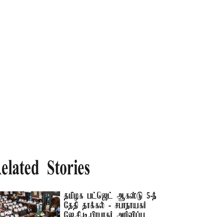
elated Stories
தமிழக பட்ஜெட் ஆகஸ்டு 5-ந்
தேதி தாக்கல் - சபாநாயகர்
ஜே.சி.டி.பிரபாகர் அறிவிப்பு