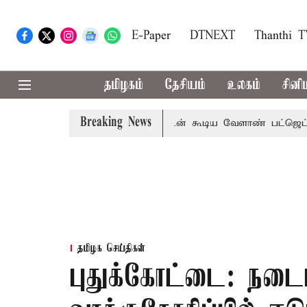
E-Paper
DTNEXT
Thanthi 
தமிழகம்
தேசியம்
உலகம்
சினி
Breaking News
தொலைநோக்கு பார்வையுடன் கூடிய வேளாண் பட்ஜெட்: முதல்-அ
தமிழக செய்திகள்
புதுக்கோட்டை: நடை