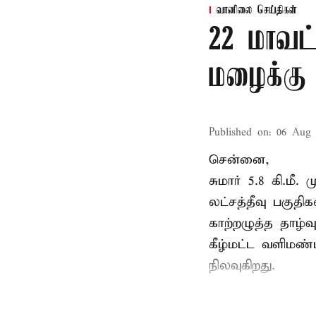
வானிலை செய்திகள்
22 மாவட
மழைக்கு 
Published on
:
06 Aug 
சென்னை,
சுமார் 5.8 கி.மீ
லட்சத்தீவு பகு
காற்றழுத்த தாழ்
கீழ்மட்ட வளிமண்
நிலவுகிறது.