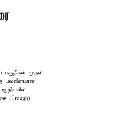
ரை
ல் பகுதிகள் முதல்
ஒரு பலவீனமான
பகுதிகளில்
தை (Trough)