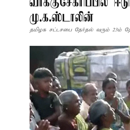
வாக்குசேகரிப்பில் ஈ
மு.க.ஸ்டாலின்
தமிழக சட்டசபை தேர்தல் வரும் 23ம் 