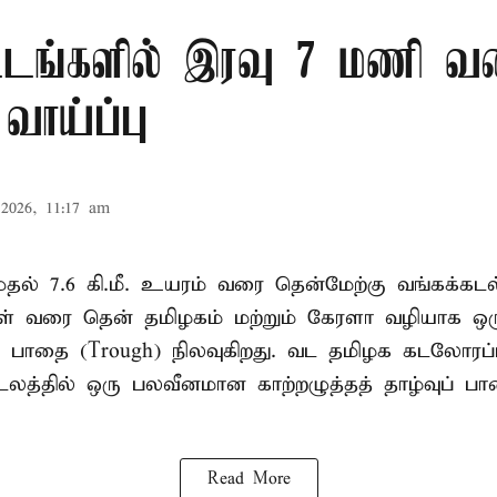
்டங்களில் இரவு 7 மணி வ
வாய்ப்பு
2026, 11:17 am
. முதல் 7.6 கி.மீ. உயரம் வரை தென்மேற்கு வங்கக்கட
திகள் வரை தென் தமிழகம் மற்றும் கேரளா வழியாக 
வு பாதை (Trough) நிலவுகிறது. வட தமிழக கடலோரப்
டலத்தில் ஒரு பலவீனமான காற்றழுத்தத் தாழ்வுப் பா
Read More