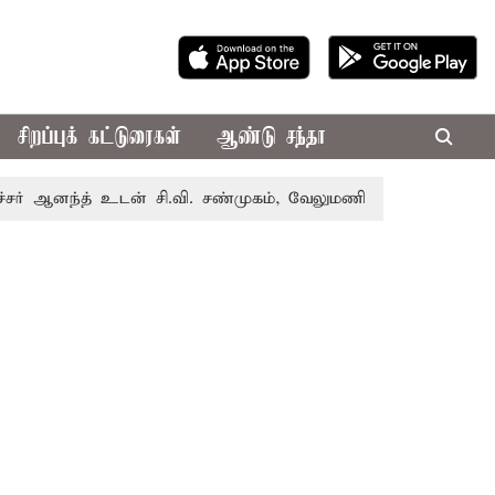
சிறப்புக் கட்டுரைகள்
ஆண்டு சந்தா
த் உடன் சி.வி. சண்முகம், வேலுமணி சந்திப்பு
மண் வளம் பா