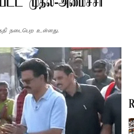
டுபட்ட முதல்-அமைச்சர்
தேதி நடைபெற உள்ளது.
R