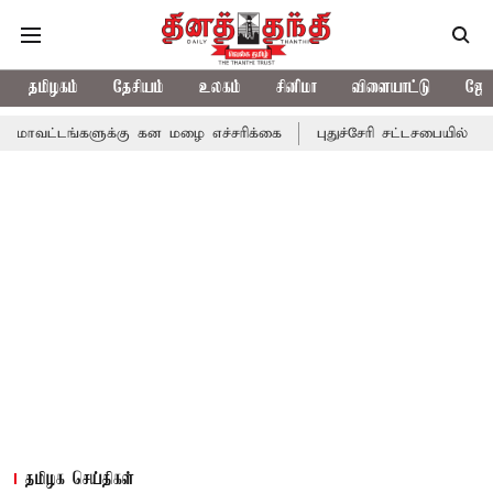
தமிழகம்
தேசியம்
உலகம்
சினிமா
விளையாட்டு
ஜோத
களுக்கு கன மழை எச்சரிக்கை
புதுச்சேரி சட்டசபையில் வரும் 24ம் தே
தமிழக செய்திகள்