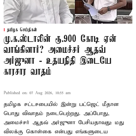
தமிழக செய்திகள்
மு.க.ஸ்டாலின் ரூ.900 கோடி ஏன்
வாங்கினார்? அமைச்சர் ஆதவ்
அர்ஜுனா - உதயநிதி இடையே
காரசார வாதம்
Published on
:
07 Aug 2026, 10:55 am
தமிழக சட்டசபையில் இன்று பட்ஜெட் மீதான
பொது விவாதம் நடைபெற்றது. அப்போது,
அமைச்சர் ஆதவ் அர்ஜுனா பேசியதாவது: மது
விலக்கு கொள்கை என்பது எங்களுடைய