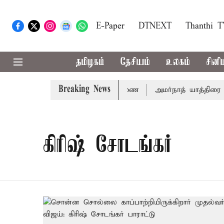
E-Paper
DTNEXT
Thanthi 
தமிழகம்
தேசியம்
உலகம்
சினி
Breaking News
14ம்தேதி சுப்ரீம்கோர்ட்டில் விசாரணை
அமர்நாத் யாத்திரை தற்
கிரிஷ் சோடங்கர்