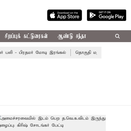
சிறப்புக் கட்டுரைகள்
ஆண்டு சந்தா
 பலி - பிரதமர் மோடி இரங்கல்
தொகுதி மறுவரையறை நடந்தால