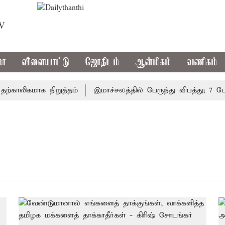
TV
மா
விளையாட்டு
ஜோதிடம்
ஆன்மிகம்
வணிகம்
காலிகமாக நிறுத்தம்
இமாச்சலத்தில் பேருந்து விபத்து; 7 பேர்