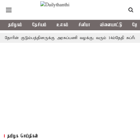
தமிழகம்
தேசியம்
உலகம்
சினிமா
விளையாட்டு
ஜோத
ன் குடும்பத்தினருக்கு அரசுப்பணி வழக்கு; வரும் 14ம்தேதி சுப்ரீம்கோர்ட்
தமிழக செய்திகள்