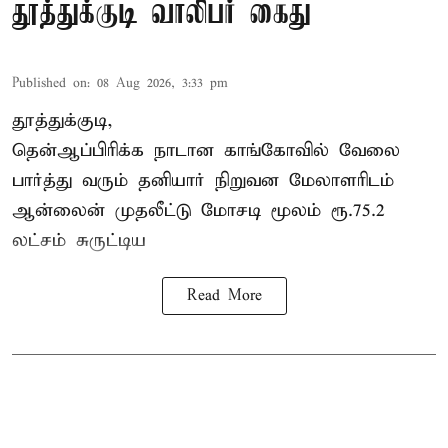
தூத்துக்குடி வாலிபர் கைது
Published on
:
08 Aug 2026, 3:33 pm
தூத்துக்குடி,
தென்ஆப்பிரிக்க நாடான
காங்கோ
வில் வேலை
பார்த்து வரும் தனியார் நிறுவன மேலாளரிடம்
ஆன்லைன் முதலீட்டு மோசடி மூலம் ரூ.75.2
லட்சம் சுருட்டிய
Read More