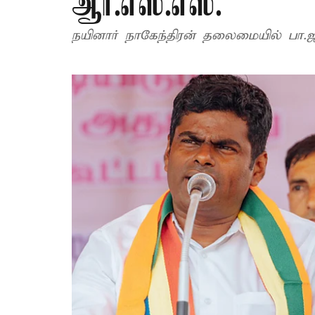
ஆர்.எஸ்.எஸ்.
நயினார் நாகேந்திரன் தலைமையில் பா.