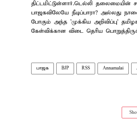
திட்டமிட்டுள்ளார்.டெல்லி தலைமையி
பாஜகவிலேயே நீடிப்பாரா? அல்லது நா
போகும் அந்த 'முக்கிய அறிவிப்பு' த
கேள்விக்கான விடை தெரிய பொறுத்திருக
பாஜக
BJP
RSS
Annamalai
Sh