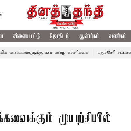
TV
மா
விளையாட்டு
ஜோதிடம்
ஆன்மிகம்
வணிகம்
்டங்களுக்கு கன மழை எச்சரிக்கை
புதுச்சேரி சட்டசபையில் 
ைக்கும் முயற்சியில்