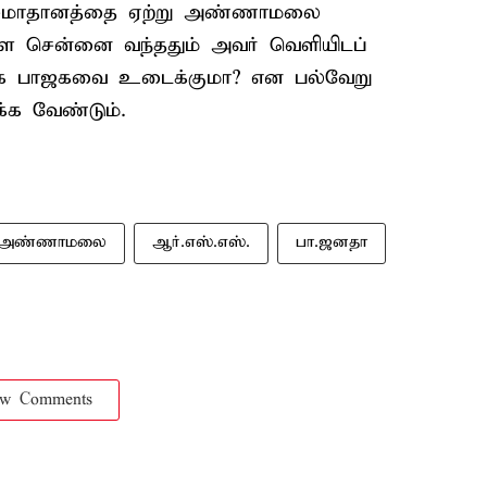
ன் சமாதானத்தை ஏற்று அண்ணாமலை
ளை சென்னை வந்ததும் அவர் வெளியிடப்
மிழக பாஜகவை உடைக்குமா? என பல்வேறு
்க வேண்டும்.
அண்ணாமலை
ஆர்.எஸ்.எஸ்.
பா.ஜனதா
ow Comments