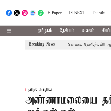
E-Paper
DTNEXT
Thanthi 
தமிழகம்
தேசியம்
உலகம்
சினி
Breaking News
ை வாபஸ் பெற்றார் சங்கீதா
கோவை, தேனி,நீலகிரி ஆகிய மாவட
தமிழக செய்திகள்
அண்ணாமலையை தக்கவ