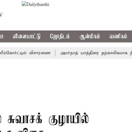
TV
மா
விளையாட்டு
ஜோதிடம்
ஆன்மிகம்
வணிகம்
கோர்ட்டில் விசாரணை
அமர்நாத் யாத்திரை தற்காலிகமாக நிறுத்த
 சுவாசக் குழாயில்