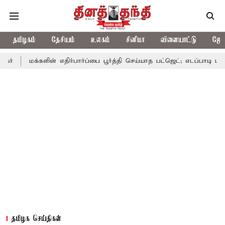
தமிழகம்
தேசியம்
உலகம்
சினிமா
விளையாட்டு
ஜோத
்களின் எதிர்பார்ப்பை பூர்த்தி செய்யாத பட்ஜெட்; எடப்பாடி பழனிசாமி
தமிழக செய்திகள்