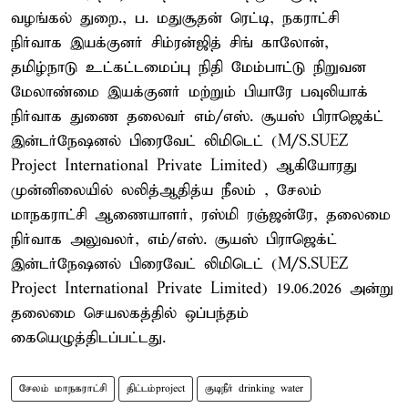
வழங்கல் துறை., ப. மதுசூதன் ரெட்டி, நகராட்சி
நிர்வாக இயக்குனர் சிம்ரன்ஜித் சிங் காலோன்,
தமிழ்நாடு உட்கட்டமைப்பு நிதி மேம்பாட்டு நிறுவன
மேலாண்மை இயக்குனர் மற்றும் பியாரே பவுலியாக்
நிர்வாக துணை தலைவர் எம்/எஸ். சூயஸ் பிராஜெக்ட்
இன்டர்நேஷனல் பிரைவேட் லிமிடெட் (M/S.SUEZ
Project International Private Limited) ஆகியோரது
முன்னிலையில் லலித்ஆதித்ய நீலம் , சேலம்
மாநகராட்சி ஆணையாளர், ரஸ்மி ரஞ்ஜன்ரே, தலைமை
நிர்வாக அலுவலர், எம்/எஸ். சூயஸ் பிராஜெக்ட்
இன்டர்நேஷனல் பிரைவேட் லிமிடெட் (M/S.SUEZ
Project International Private Limited) 19.06.2026 அன்று
தலைமை செயலகத்தில் ஒப்பந்தம்
கையெழுத்திடப்பட்டது.
சேலம் மாநகராட்சி
திட்டம்project
குடிநீர் drinking water