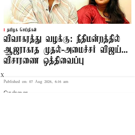
தமிழக செய்திகள்
விவாகரத்து வழக்கு: நீதிமன்றத்தில்
ஆஜராகாத முதல்-அமைச்சர் விஜய்...
விசாரணை ஒத்திவைப்பு
X
Published on
:
07 Aug 2026, 6:16 am
சென்னை,
தமிழக முதல்-அமைச்சர் விஜய் மற்றும் அவரது
மனைவி சங்கீதா தொடர்பான விவாகரத்து வழக்கு
செங்கல்பட்டு கோர்ட்டில் விசாரணையில் உள்ளது.
விவாகரத்து கோரி மனு