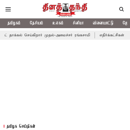
தமிழகம்
தேசியம்
உலகம்
சினிமா
விளையாட்டு
ஜோத
கல் செய்கிறார் முதல்-அமைச்சர் ரங்கசாமி
எதிர்க்கட்சிகள் அமளி: ந
தமிழக செய்திகள்