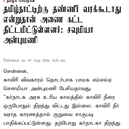
தமிழக செய்திகள்
தமிழ்நாட்டிற்கு தண்ணீர் வரக்கூடாது
என்றுதான் அணை கட்ட
திட்டமிட்டுள்ளனர்: சவுமியா
அன்புமணி
Published on
:
07 Aug 2026, 6:29 am
சென்னை,
காவிரி விவகாரம் தொடர்பாக பாமக எம்எல்ஏ
சௌமியா அன்புமணி பேசியதாவது;
”கர்நாடக அரசு உரிய காலத்தில் காவிரி நீரை
ஒருபோதும் திறந்து விட்டது இல்லை. காவிரி நீர்
வராத காரணத்தால் குறுவை சாகுபடி
பாதிக்கப்பட்டுள்ளது. தற்போது கர்நாடகா திறந்து