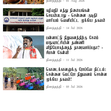
தினத்தந்தி
01 Aug 2026
கழிவுநீர் உந்து நிலையங்கள்
செயல்படாது - சென்னை குடிநீர்
வாரியம் வெளியிட்ட முக்கிய தகவல்
தினத்தந்தி
14 Jul 2026
பன்னாட்டு நிறுவனத்திற்கு சேலம்
மாநகராட்சியின் தண்ணீர்
விநியோகத்தைத் தாரைவார்ப்பதா? -
சீமான் கேள்வி
தினத்தந்தி
11 Jul 2026
கொடைக்கானலுக்கு ரோப்வே திட்டம்:
சென்னை மெட்ரோ நிறுவனம் சொன்ன
முக்கிய தகவல்!
தினத்தந்தி
05 Jul 2026