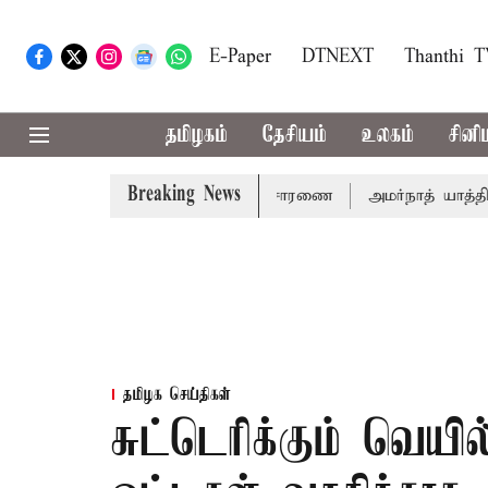
E-Paper
DTNEXT
Thanthi 
தமிழகம்
தேசியம்
உலகம்
சினி
Breaking News
் 14ம்தேதி சுப்ரீம்கோர்ட்டில் விசாரணை
அமர்நாத் யாத்திரை த
தமிழக செய்திகள்
சுட்டெரிக்கும் வெய