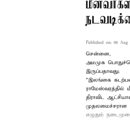
மீனவர்கள
நடவடிக்
Published on
:
08 Aug 
சென்னை,
அமமுக பொதுச்செய
இருப்பதாவது;
“இலங்கை கடற்பட
ராமேஸ்வரத்தில் 
திராவிட ஆட்சிய
முதலமைச்சரான ப
எழுதும் நடைமுற