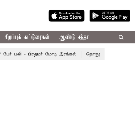
சிறப்புக் கட்டுரைகள்
ஆண்டு சந்தா
ர் பலி - பிரதமர் மோடி இரங்கல்
தொகுதி மறுவரையறை நடந்த