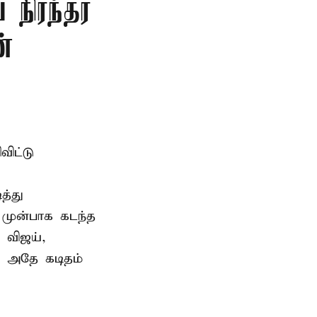
 நிரந்தர
்
ிட்டு
த்து
 முன்பாக கடந்த
 விஜய்,
ு அதே கடிதம்