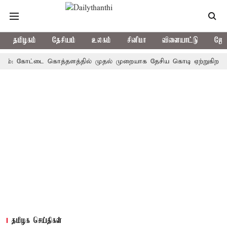
தமிழகம்
தேசியம்
உலகம்
சினிமா
விளையாட்டு
ஜோத
 கோட்டை கொத்தளத்தில் முதல் முறையாக தேசிய கொடி ஏற்றுகிறார், முதல்
தமிழக செய்திகள்