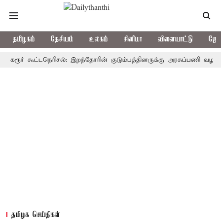
தமிழகம்
தேசியம்
உலகம்
சினிமா
விளையாட்டு
ஜோத
ர் கூட்டநெரிசல்: இறந்தோரின் குடும்பத்தினருக்கு அரசுப்பணி வழக்கு; வரும
தமிழக செய்திகள்