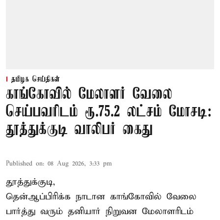
தமிழக செய்திகள்
காங்கோவில் மேலாளர் வேலை
செய்பவரிடம் ரூ.75.2 லட்சம் மோசடி:
தூத்துக்குடி வாலிபர் கைது
Published on
:
08 Aug 2026, 3:33 pm
தூத்துக்குடி,
தென்ஆப்பிரிக்க நாடான
காங்கோ
வில் வேலை
பார்த்து வரும் தனியார் நிறுவன மேலாளரிடம்