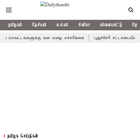
தமிழகம்
தேசியம்
உலகம்
சினிமா
விளையாட்டு
ஜோத
ட்டங்களுக்கு கன மழை எச்சரிக்கை
புதுச்சேரி சட்டசபையில் வரும் 
தமிழக செய்திகள்