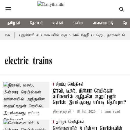
தமிழகம்
தேசியம்
உலகம்
சினிமா
விளையாட்டு
ஜோத
க்கை
புதுச்சேரி சட்டசபையில் வரும் 24ம் தேதி பட்ஜெட் தாக்கல் செய்
electric trains
சிறப்பு செய்திகள்
நீராவி, டீசல், மின்சார ரெயில்கள்
வரிசையில் அதிநவீன ஹைட்ரஜன்
ரெயில்: இயங்குவது எப்படி தெரியுமா?
தினத்தந்தி
18 Jul 2026
1
min read
தமிழக செய்திகள்
சென்னையில் 8 மின்சார ரெயில்களின்