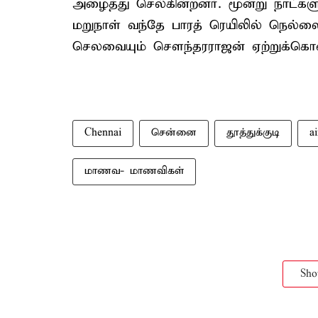
அழைத்து செல்கின்றனர். மூன்று நாட்கள
மறுநாள் வந்தே பாரத் ரெயிலில் நெல்லைக
செலவையும் சௌந்தரராஜன் ஏற்றுக்கொண
Chennai
சென்னை
தூத்துக்குடி
ai
மாணவ- மாணவிகள்
Sh