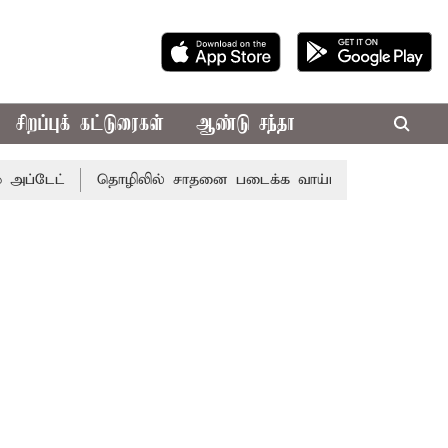
சிறப்புக் கட்டுரைகள்
ஆண்டு சந்தா
டேட்
தொழிலில் சாதனை படைக்க வாய்ப்பு... இன்றைய ராசிபலன