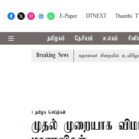
E-Paper
DTNEXT
Thanthi 
தமிழகம்
தேசியம்
உலகம்
சினி
Breaking News
 பழனி கோவில் நில மோசடி: கைதானவர் சிறையில் உயிரிழப்பு
தமிழக செய்திகள்
முதல் முறையாக விமா