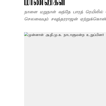
மாணவிகள்
நாளை மறுநாள் வந்தே பாரத் ரெயிலில் ந
செலவையும் சவுந்தரராஜன் ஏற