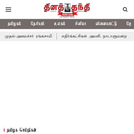
தமிழகம்
தேசியம்
உலகம்
சினிமா
விளையாட்டு
ஜோத
்-அமைச்சர் ரங்கசாமி
எதிர்க்கட்சிகள் அமளி: நாடாளுமன்ற இரு அவை
தமிழக செய்திகள்