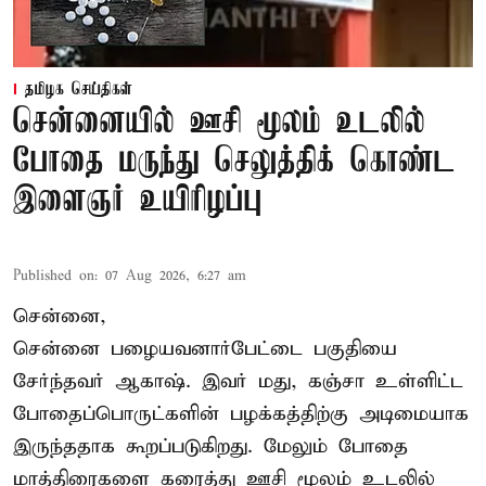
தமிழக செய்திகள்
சென்னையில் ஊசி மூலம் உடலில்
போதை மருந்து செலுத்திக் கொண்ட
இளைஞர் உயிரிழப்பு
Published on
:
07 Aug 2026, 6:27 am
சென்னை,
சென்னை பழையவனார்பேட்டை பகுதியை
சேர்ந்தவர் ஆகாஷ். இவர் மது, கஞ்சா உள்ளிட்ட
போதைப்பொருட்களின் பழக்கத்திற்கு அடிமையாக
இருந்ததாக கூறப்படுகிறது. மேலும் போதை
மாத்திரைகளை கரைத்து ஊசி மூலம் உடலில்