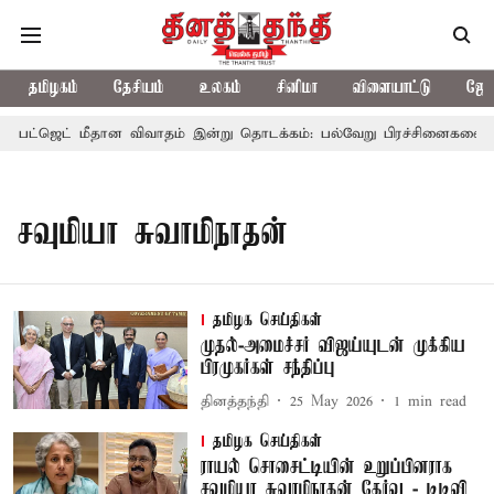
தமிழகம்
தேசியம்
உலகம்
சினிமா
விளையாட்டு
ஜோத
 பட்ஜெட் மீதான விவாதம் இன்று தொடக்கம்: பல்வேறு பிரச்சினைகளை எழுப்
சவுமியா சுவாமிநாதன்
தமிழக செய்திகள்
முதல்-அமைச்சர் விஜய்யுடன் முக்கிய
பிரமுகர்கள் சந்திப்பு
தினத்தந்தி
25 May 2026
1
min read
தமிழக செய்திகள்
ராயல் சொசைட்டியின் உறுப்பினராக
சவுமியா சுவாமிநாதன் தேர்வு - டிடிவி