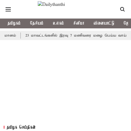
தமிழகம்
தேசியம்
உலகம்
சினிமா
விளையாட்டு
ஜோத
ம்
23 மாவட்டங்களில் இரவு 7 மணிவரை மழை பெய்ய வாய்ப்பு
க
தமிழக செய்திகள்