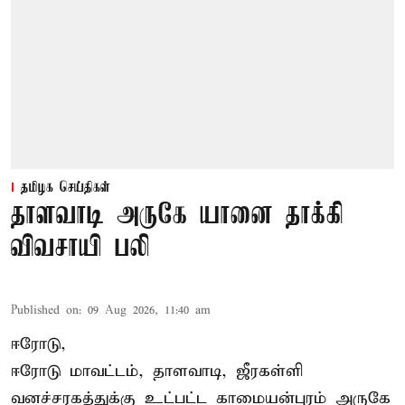
தமிழக செய்திகள்
தாளவாடி அருகே யானை தாக்கி
விவசாயி பலி
Published on
:
09 Aug 2026, 11:40 am
ஈரோடு,
ஈரோடு மாவட்டம்,
தாளவாடி
, ஜீரகள்ளி
வனச்சரகத்துக்கு உட்பட்ட காமையன்புரம் அருகே