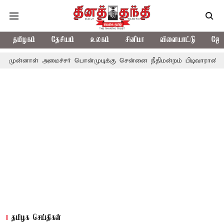
தமிழகம்
தேசியம்
உலகம்
சினிமா
விளையாட்டு
ஜோத
 அமைச்சர் பொன்முடிக்கு சென்னை நீதிமன்றம் பிடிவாராண்ட்
தொலைநோ
தமிழக செய்திகள்