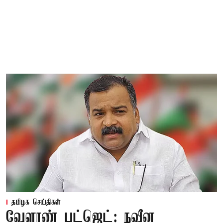
தமிழக செய்திகள்
வேளாண் பட்ஜெட்: நவீன