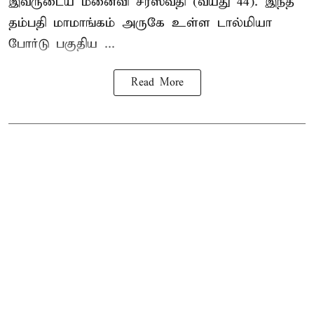
இவருடைய மனைவி சரஸ்வதி (வயது 44). இந்த
தம்பதி மாமாங்கம் அருகே உள்ள டால்மியா
போர்டு பகுதிய ...
Read More