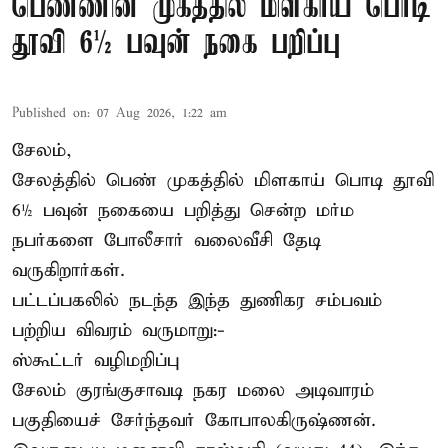
பெண்ணின் முகத்தில் மிளகாய் பொடி
தூவி 6½ பவுன் நகை பறிப்பு
Published on
:
07 Aug 2026, 1:22 am
சேலம்,
சேலத்தில் பெண் முகத்தில் மிளகாய் பொடி தூவி
6½ பவுன் நகையை பறித்து சென்ற மர்ம
நபர்களை போலீசார் வலைவீசி தேடி
வருகிறார்கள்.
பட்டப்பகலில் நடந்த இந்த துணிகர சம்பவம்
பற்றிய விவரம் வருமாறு:-
ஸ்கூட்டர் வழிமறிப்பு
சேலம் குரங்குசாவடி நகர மலை அடிவாரம்
பகுதியைச் சேர்ந்தவர் கோபாலகிருஷ்ணன்.