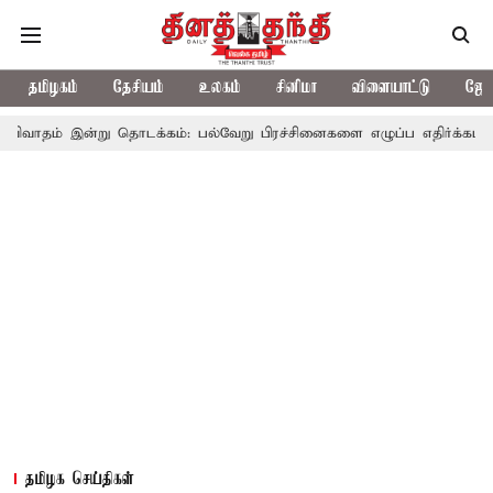
தமிழகம்
தேசியம்
உலகம்
சினிமா
விளையாட்டு
ஜோத
று தொடக்கம்: பல்வேறு பிரச்சினைகளை எழுப்ப எதிர்க்கட்சிகள் திட்டம்
தமிழக செய்திகள்