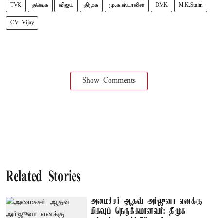
TVK
தவெக
விஜய்
திமுக
மு.க.ஸ்டாலின்
DMK
M.K.Stalin
CM Vijay
Show Comments
Related Stories
அமைச்சர் ஆதவ் அர்ஜுனா எனக்கு
மிகவும் நெருக்கமானவர்: திமுக