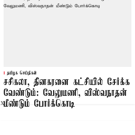
தமிழக செய்திகள்
சசிகலா, தினகரனை கட்சியில் சேர்க்க
வேண்டும்: வேலுமணி, விஸ்வநாதன்
மீண்டும் போர்க்கொடி
X
Published on
:
09 Aug 2026, 8:47 am