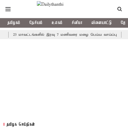
தமிழகம்
தேசியம்
உலகம்
சினிமா
விளையாட்டு
ஜோத
23 மாவட்டங்களில் இரவு 7 மணிவரை மழை பெய்ய வாய்ப்பு
கொரிய ப
தமிழக செய்திகள்