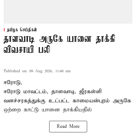
தமிழக செய்திகள்
தாளவாடி அருகே யானை தாக்கி
விவசாயி பலி
Published on
:
09 Aug 2026, 11:40 am
ஈரோடு,
ஈரோடு மாவட்டம்,
தாளவாடி
, ஜீரகள்ளி
வனச்சரகத்துக்கு உட்பட்ட காமையன்புரம் அருகே
ஒற்றை காட்டு
யானை தாக்கி
யதில்
Read More