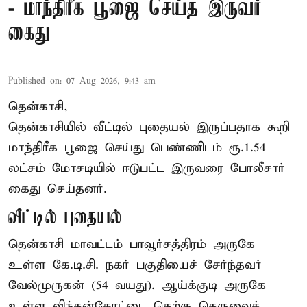
- மாந்திரீக பூஜை செய்த இருவர்
கைது
Published on
:
07 Aug 2026, 9:43 am
தென்காசி,
தென்காசியில் வீட்டில் புதையல் இருப்பதாக கூறி
மாந்திரீக பூஜை செய்து பெண்ணிடம் ரூ.1.54
லட்சம் மோசடியில் ஈடுபட்ட இருவரை போலீசார்
கைது செய்தனர்.
வீட்டில் புதையல்
தென்காசி மாவட்டம் பாவூர்சத்திரம் அருகே
உள்ள கே.டி.சி. நகர் பகுதியைச் சேர்ந்தவர்
வேல்முருகன் (54 வயது). ஆய்க்குடி அருகே
உள்ள விந்தன்கோட்டை தெற்கு தெருவைச்