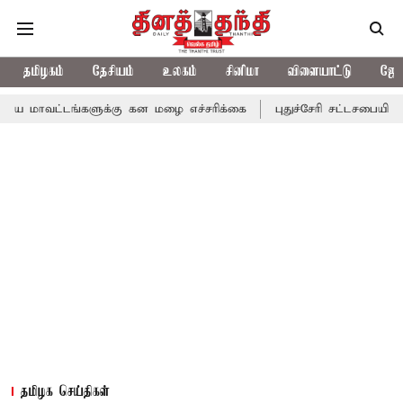
தமிழகம்
தேசியம்
உலகம்
சினிமா
விளையாட்டு
ஜோத
ங்களுக்கு கன மழை எச்சரிக்கை
புதுச்சேரி சட்டசபையில் வரும் 24ம்
தமிழக செய்திகள்