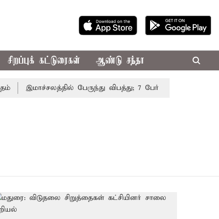
சிறப்புக் கட்டுரைகள்
ஆண்டு சந்தா
இமாச்சலத்தில் பேருந்து விபத்து; 7 பேர் பலி - பிரதமர் மோட