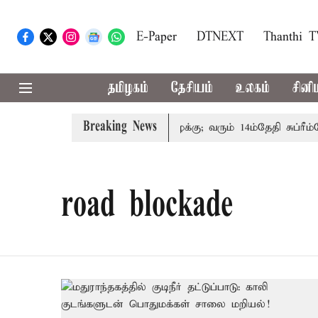
E-Paper
DTNEXT
Thanthi 
தமிழகம்
தேசியம்
உலகம்
சினி
Breaking News
குடும்பத்தினருக்கு அரசுப்பணி வழக்கு; வரும் 14ம்தேதி சுப்ரீம்க
road blockade