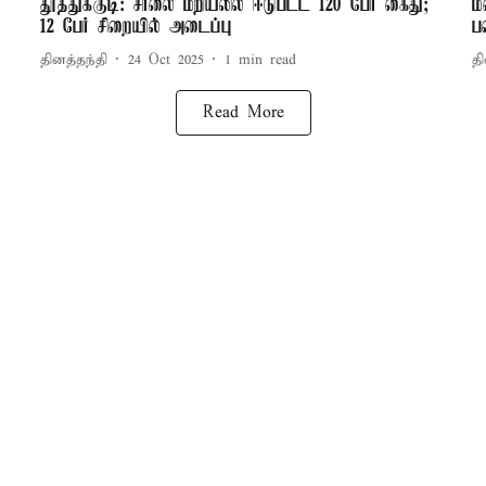
தூத்துக்குடி: சாலை மறியலில் ஈடுபட்ட 120 பேர் கைது;
ம
12 பேர் சிறையில் அடைப்பு
ப
தினத்தந்தி
24 Oct 2025
1
min read
தி
Read More