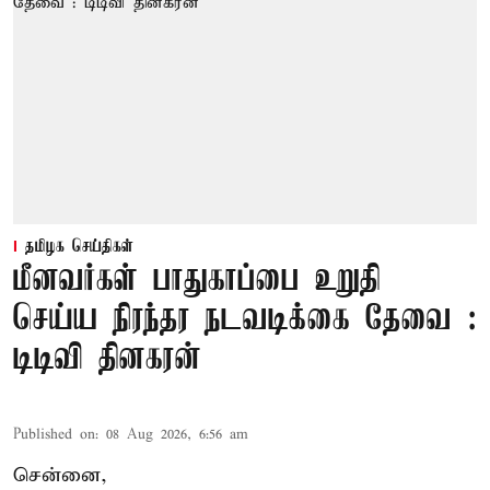
தமிழக செய்திகள்
மீனவர்கள் பாதுகாப்பை உறுதி
செய்ய நிரந்தர நடவடிக்கை தேவை :
டிடிவி தினகரன்
Published on
:
08 Aug 2026, 6:56 am
சென்னை,