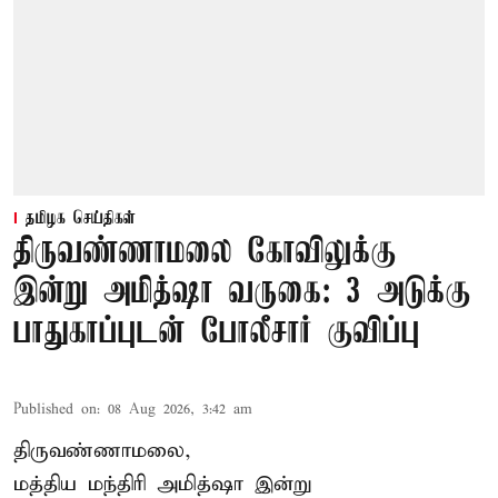
தமிழக செய்திகள்
திருவண்ணாமலை கோவிலுக்கு
இன்று அமித்ஷா வருகை: 3 அடுக்கு
பாதுகாப்புடன் போலீசார் குவிப்பு
Published on
:
08 Aug 2026, 3:42 am
திருவண்ணாமலை,
மத்திய மந்திரி அமித்ஷா இன்று