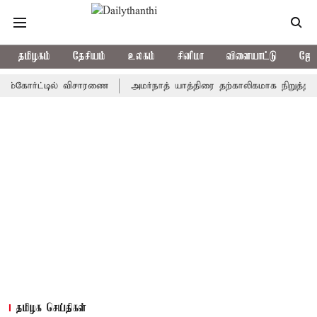
தமிழகம்
தேசியம்
உலகம்
சினிமா
விளையாட்டு
ஜோத
ோர்ட்டில் விசாரணை
அமர்நாத் யாத்திரை தற்காலிகமாக நிறுத்தம்
இம
தமிழக செய்திகள்