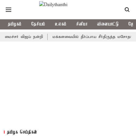
தமிழகம்
தேசியம்
உலகம்
சினிமா
விளையாட்டு
ஜோத
சர் விஜய் நன்றி
மக்களவையில் தீர்ப்பாய சீர்திருத்த மசோதா அறிமுகம
தமிழக செய்திகள்