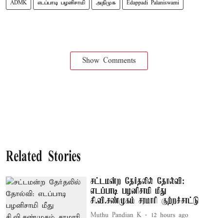
ADMK
எடப்பாடி பழனிசாமி
அதிமுக
Edappadi Palaniswami
Show Comments
Related Stories
சட்டமன்ற தேர்தலில் தோல்வி:
எடப்பாடி பழனிசாமி மீது
சி.வி.சண்முகம் சரமாரி குற்றச்சாட்டு
Muthu Pandian K
12 hours ago