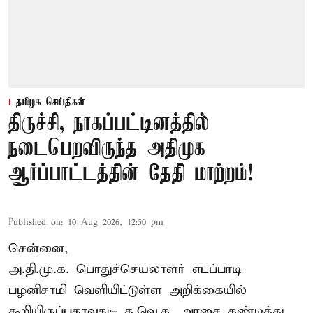
தமிழக செய்திகள்
திருச்சி, நாகப்பட்டினத்தில்
நடைபெறவிருந்த அதிமுக
ஆர்ப்பாட்டத்தின் தேதி மாற்றம்!
Published on
:
10 Aug 2026, 12:50 pm
சென்னை,
அ.தி.மு.க. பொதுச்செயலாளர்
எடப்பாடி
பழனிசாமி
வெளியிட்டுள்ள அறிக்கையில்
கூறியிருப்பதாவது:- த.வெ.க. அரசை கண்டித்து,