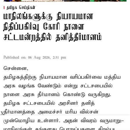
தமிழக செய்திகள்
மாநிலங்களுக்கு நியாயமான
நிதிப்பகிர்வு கோரி நாளை
சட்டமன்றத்தில் தனித்தீர்மானம்
Published on
:
06 Aug 2026, 2:31 pm
சென்னை,
தமிழகத்திற்கு நியாயமான வரிப்பகிர்வை மத்திய
அரசு வழங்க வேண்டும் என்று சட்டசபையில்
நாளை அரசு தீர்மானம் கொண்டு வருகிறது.
தமிழக சட்டசபையில் அரசினர் தனித்
தீர்மானத்தை அமைச்சர் மரிய வில்சன்
X
முன்மொழிய உள்ளார். அதன் விவரம் வருமாறு:-
மாநிலங்கள் தங்களது பொறுப்புகளை திறம்பட