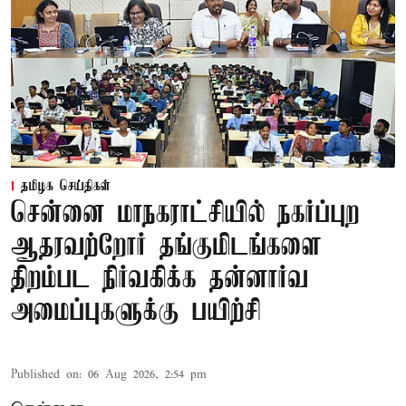
தமிழக செய்திகள்
சென்னை மாநகராட்சியில் நகர்ப்புற
ஆதரவற்றோர் தங்குமிடங்களை
திறம்பட நிர்வகிக்க தன்னார்வ
அமைப்புகளுக்கு பயிற்சி
Published on
:
06 Aug 2026, 2:54 pm