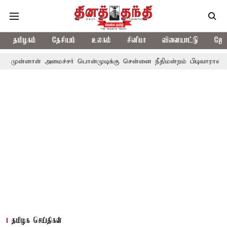
தமிழகம்
தேசியம்
உலகம்
சினிமா
விளையாட்டு
ஜோத
் அமைச்சர் பொன்முடிக்கு சென்னை நீதிமன்றம் பிடிவாராண்ட்
தொலைந
தமிழக செய்திகள்