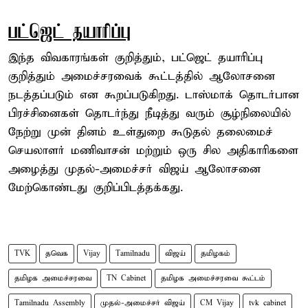
பட்ஜெட் தயாரிப்பு
இந்த விவகாரங்கள் குறித்தும், பட்ஜெட் தயாரிப்பு
குறித்தும் அமைச்சரவைக் கூட்டத்தில் ஆலோசனை
நடத்தப்படும் என கூறப்படுகிறது. டாஸ்மாக் தொடர்பான
பிரச்சினைகள் தொடர்ந்து நீடித்து வரும் சூழ்நிலையில்
நேற்று முன் தினம் உள்துறை கூடுதல் தலைமைச்
செயலாளர் மணிவாசன் மற்றும் ஒரு சில அதிகாரிகளை
அழைத்து முதல்-அமைச்சர் விஜய் ஆலோசனை
மேற்கொண்டது குறிப்பிடத்தக்கது.
TVK
தவெக
Vijay
Tamilnadu
விஜய்
தமிழகம்
தமிழக அமைச்சரவை
TN Cabinet
தமிழக அமைச்சரவை கூட்டம்
Tamilnadu Assembly
முதல்-அமைச்சர் விஜய்
CM Vijay
tvk cabinet