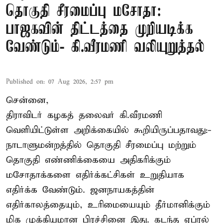
தொகுதி சீரமைப்பு மசோதா:
பாஜகவின் திட்டத்தை முறியடிக்க
வேண்டும்- கி.வீரமணி வலியுறுத்தல்
Published on
:
07 Aug 2026, 2:57 pm
சென்னை,
திராவிடர் கழகத் தலைவர் கி.வீரமணி
வெளியிட்டுள்ள அறிக்கையில் கூறியிருப்பதாவது:-
நாடாளுமன்றத்தில் தொகுதி சீரமைப்பு மற்றும்
தொகுதி எண்ணிக்கையை அதிகரிக்கும்
மசோதாக்களை எதிர்க்கட்சிகள் உறுதியாக
எதிர்க்க வேண்டும். ஜனநாயகத்தின்
எதிர்காலத்தையும், உரிமையையும் தீர்மானிக்கும்
மிக முக்கியமான பிரச்சினை இது. கடந்த ஏப்ரல்