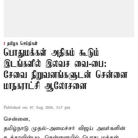
தமிழக செய்திகள்
பொதுமக்கள் அதிகம் கூடும்
இடங்களில் இலவச வை-பை:
சேவை நிறுவனங்களுடன் சென்னை
மாநகராட்சி ஆலோசனை
Published on
:
07 Aug 2026, 3:17 pm
சென்னை,
தமிழ்நாடு முதல்-அமைச்சர் விஜய் அவர்களின்
உத்தரவின்படி, சென்னையில் பொது மக்கள்