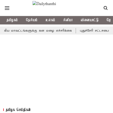
தமிழகம்
தேசியம்
உலகம்
சினிமா
விளையாட்டு
ஜோத
ாவட்டங்களுக்கு கன மழை எச்சரிக்கை
புதுச்சேரி சட்டசபையில் வரும
தமிழக செய்திகள்