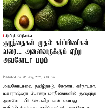
சிறப்புக் கட்டுரைகள்
குழந்தைகள் முதல் கர்ப்பிணிகள்
வரை... அனைவருக்கும் ஏற்ற
அவகோடா பழம்
Published on
:
06 Aug 2026, 4:09 pm
அவகோடாவை தமிழ்நாடு, கேரளா, கர்நாடகா,
மகாராஷ்டிரா போன்ற மாநிலங்களில் குறைந்த
அளவே பயிர் செய்கிறார்கள் என்பது
குறிப்பிடத்தக்கது. தமிழ்நாட்டில் அவகோடா