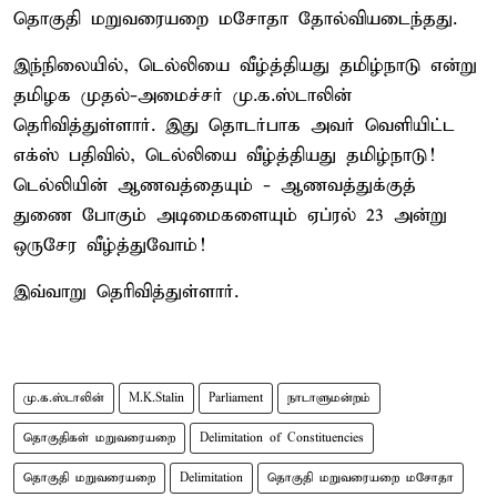
தொகுதி மறுவரையறை மசோதா தோல்வியடைந்தது.
இந்நிலையில், டெல்லியை வீழ்த்தியது தமிழ்நாடு என்று
தமிழக முதல்-அமைச்சர் மு.க.ஸ்டாலின்
தெரிவித்துள்ளார். இது தொடர்பாக அவர் வெளியிட்ட
எக்ஸ் பதிவில், டெல்லியை வீழ்த்தியது தமிழ்நாடு!
டெல்லியின் ஆணவத்தையும் - ஆணவத்துக்குத்
துணை போகும் அடிமைகளையும் ஏப்ரல் 23 அன்று
ஒருசேர வீழ்த்துவோம்!
இவ்வாறு தெரிவித்துள்ளார்.
மு.க.ஸ்டாலின்
M.K.Stalin
Parliament
நாடாளுமன்றம்
தொகுதிகள் மறுவரையறை
Delimitation of Constituencies
தொகுதி மறுவரையறை
Delimitation
தொகுதி மறுவரையறை மசோதா