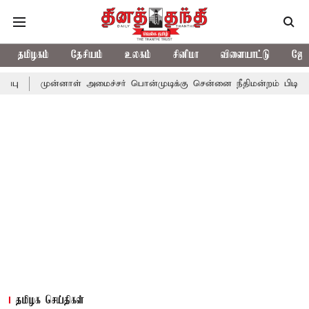
தமிழகம்
தேசியம்
உலகம்
சினிமா
விளையாட்டு
ஜோத
ன்னாள் அமைச்சர் பொன்முடிக்கு சென்னை நீதிமன்றம் பிடிவாராண்ட்
தமிழக செய்திகள்