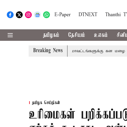
E-Paper
DTNEXT
Thanthi 
தமிழகம்
தேசியம்
உலகம்
சினி
Breaking News
ோவை, தேனி,நீலகிரி ஆகிய மாவட்டங்களுக்கு கன மழை எச்சரிக்
தமிழக செய்திகள்
உரிமைகள் பறிக்கப்