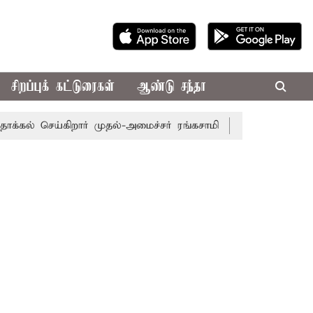
சிறப்புக் கட்டுரைகள்
ஆண்டு சந்தா
 செய்கிறார் முதல்-அமைச்சர் ரங்கசாமி
எதிர்க்கட்சிகள் அமள