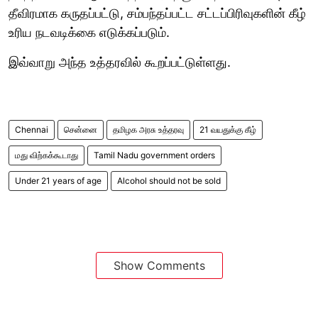
தீவிரமாக கருதப்பட்டு, சம்பந்தப்பட்ட சட்டப்பிரிவுகளின் கீழ்
உரிய நடவடிக்கை எடுக்கப்படும்.
இவ்வாறு அந்த உத்தரவில் கூறப்பட்டுள்ளது.
Chennai
சென்னை
தமிழக அரசு உத்தரவு
21 வயதுக்கு கீழ்
மது விற்கக்கூடாது
Tamil Nadu government orders
Under 21 years of age
Alcohol should not be sold
Show Comments