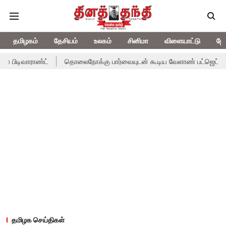
தமிழகம்
தேசியம்
உலகம்
சினிமா
விளையாட்டு
ஜோ
ிவாராண்ட்
தொலைநோக்கு பார்வையுடன் கூடிய வேளாண் பட்ஜெட்: முதல்-அ
தமிழக செய்திகள்