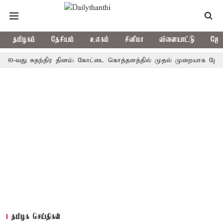
தமிழகம்
தேசியம்
உலகம்
சினிமா
விளையாட்டு
ஜோத
து சுதந்திர தினம்: கோட்டை கொத்தளத்தில் முதல் முறையாக தேசிய கொடி ஏ
தமிழக செய்திகள்