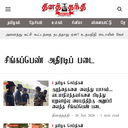
தமிழகம்
தேசியம்
உலகம்
சினிமா
விளையாட்டு
ஜோத
ல் அனைத்து கட்சி கூட்டத்தை நடத்தாது ஏன்? உதயநிதி ஸ்டாலின் கேள்வி
சிங்கப்பெண் அதிரடிப் படை
தமிழக செய்திகள்
குழந்தைகளை வைத்து யாசகம்...
வடமாநிலத்தவர்களை பிடித்து
மறுவாழ்வு மையத்திற்கு அனுப்பி
வைத்த சிங்கப்பெண் படை
தினத்தந்தி
20 Jun 2026
1
min read
தமிழக செய்திகள்