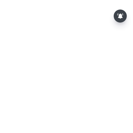
காவிரி விவகாரம்: தமிழ்நாட்டு
மக்களுக்காக அதையும் தாங்க
நான் தயாராக இருக்கிறேன் ;
முதல்-அமைச்சர் விஜய்