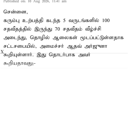
Published on
:
10 Aug 2026, 11:41 am
சென்னை,
கரும்பு உற்பத்தி கடந்த 5 வருடங்களில் 100
சதவீதத்தில் இருந்து 70 சதவீதம் வீழ்ச்சி
அடைந்து, தொழில் ஆலைகள் மூடப்பட்டுள்ளதாக
சட்டசபையில், அமைச்சர் ஆதவ் அர்ஜுனா
X
கூறியுள்ளார். இது தொடர்பாக அவர்
கூறியதாவது;-
Read More