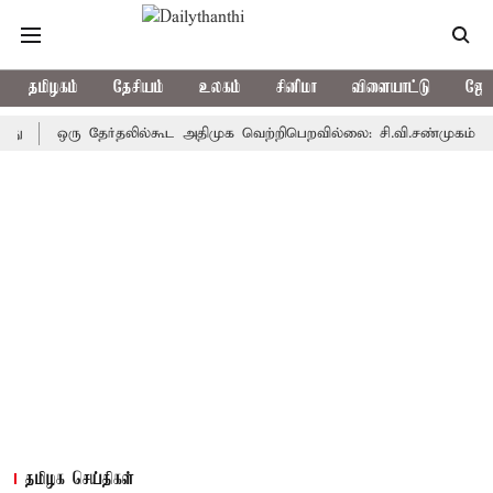
தமிழகம்
தேசியம்
உலகம்
சினிமா
விளையாட்டு
ஜோத
ஒரு தேர்தலில்கூட அதிமுக வெற்றிபெறவில்லை: சி.வி.சண்முகம்
தெ
தமிழக செய்திகள்