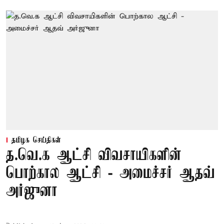
தமிழக செய்திகள்
த.வெ.க ஆட்சி விவசாயிகளின்
பொற்கால ஆட்சி - அமைச்சர் ஆதவ்
அர்ஜுனா