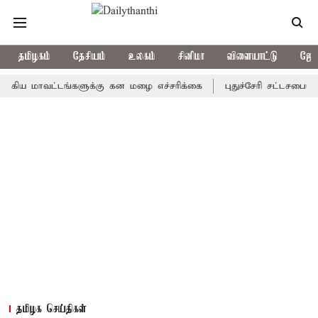
தமிழகம்
தேசியம்
உலகம்
சினிமா
விளையாட்டு
ஜோத
மாவட்டங்களுக்கு கன மழை எச்சரிக்கை
புதுச்சேரி சட்டசபையில் வரும
தமிழக செய்திகள்